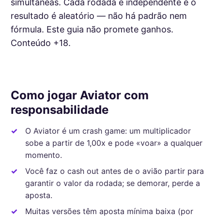
simultâneas. Cada rodada é independente e o
resultado é aleatório — não há padrão nem
fórmula. Este guia não promete ganhos.
Conteúdo +18.
Como jogar Aviator com
responsabilidade
O Aviator é um crash game: um multiplicador
sobe a partir de 1,00x e pode «voar» a qualquer
momento.
Você faz o cash out antes de o avião partir para
garantir o valor da rodada; se demorar, perde a
aposta.
Muitas versões têm aposta mínima baixa (por