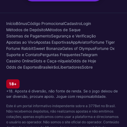
Início
Bônus
Código Promocional
Cadastro
Login
Métodos de Depósito
Métodos de Saque
Sistemas de Pagamento
Segurança e Verificação
Apostas ao Vivo
Apostas Esportivas
App
Aviator
Fortune Tiger
Fortune Rabbit
Sweet Bonanza
Gates of Olympus
Fortune Ox
Suporte e Contato
Perguntas Frequentes
Telegram
Cassino Online
Slots e Caça-níqueis
Odds de Hoje
Odds de Esportes
Brasileirão
Libertadores
Sobre
18+
+18. Aposta é diversão, não fonte de renda. Se o jogo deixou de
ser diversão, procure apoio. Jogue com responsabilidade.
Este é um portal informativo independente sobre a 377Bet no Brasil.
Não recebemos depósitos, não realizamos apostas e não emitimos
cotações; apenas explicamos como usar a plataforma e direcionamos
o usuário ao operador. Não somos o site oficial do operador. Conteúdo