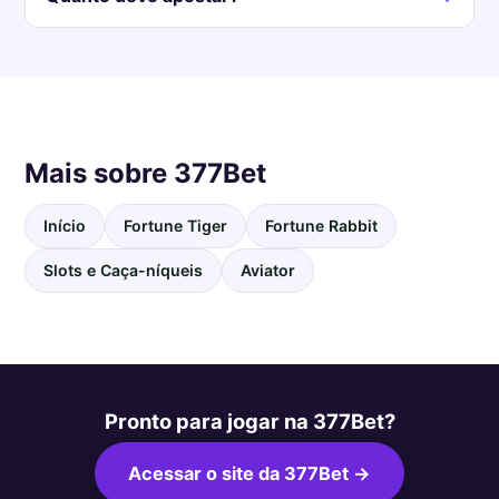
Mais sobre 377Bet
Início
Fortune Tiger
Fortune Rabbit
Slots e Caça-níqueis
Aviator
Pronto para jogar na 377Bet?
Acessar o site da 377Bet →