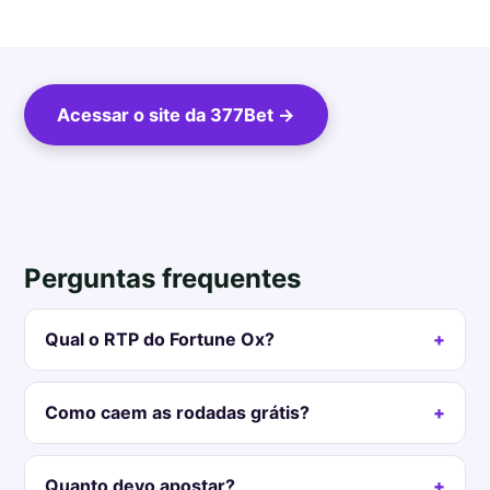
Acessar o site da 377Bet →
Perguntas frequentes
Qual o RTP do Fortune Ox?
Como caem as rodadas grátis?
Quanto devo apostar?