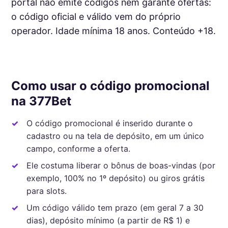
portal não emite códigos nem garante ofertas:
o código oficial e válido vem do próprio
operador. Idade mínima 18 anos. Conteúdo +18.
Como usar o código promocional
na 377Bet
O código promocional é inserido durante o
cadastro ou na tela de depósito, em um único
campo, conforme a oferta.
Ele costuma liberar o bônus de boas-vindas (por
exemplo, 100% no 1º depósito) ou giros grátis
para slots.
Um código válido tem prazo (em geral 7 a 30
dias), depósito mínimo (a partir de R$ 1) e