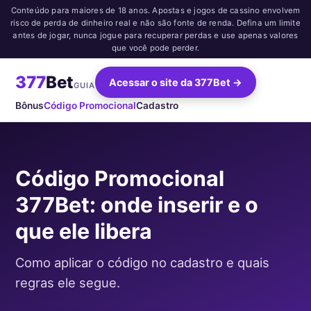
Conteúdo para maiores de 18 anos. Apostas e jogos de cassino envolvem
risco de perda de dinheiro real e não são fonte de renda. Defina um limite
antes de jogar, nunca jogue para recuperar perdas e use apenas valores
que você pode perder.
377
Bet
Acessar o site da 377Bet →
GUIA
Bônus
Código Promocional
Cadastro
Código Promocional
377Bet: onde inserir e o
que ele libera
Como aplicar o código no cadastro e quais
regras ele segue.